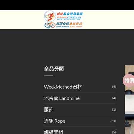
Skip
to
content
商品分類
特
WeckMethod器材
(4)
地雷管 Landmine
(4)
服飾
(1)
流繩 Rope
(24)
訓練套組
(5)