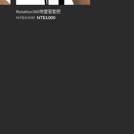
Rotation360地雷管套把
原
目
NT$
3,500
NT$
3,000
始
前
價
價
格：
格：
NT$3,500。
NT$3,000。