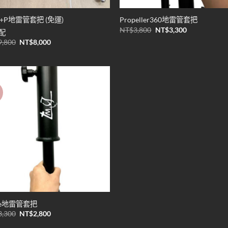
+P地雷管套把 (免運)
Propeller360地雷管套把
原
目
NT$
3,800
NT$
3,300
配
始
前
原
目
9,800
NT$
8,000
價
價
始
前
格：
格：
價
價
NT$3,800。
NT$3,300。
格：
格：
NT$9,800。
NT$8,000。
價
Add to
wishlist
ce地雷管套把
原
目
3,300
NT$
2,800
始
前
價
價