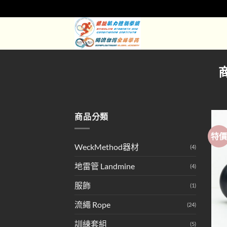
Skip
to
content
商
商品分類
特
WeckMethod器材
(4)
地雷管 Landmine
(4)
服飾
(1)
流繩 Rope
(24)
訓練套組
(5)