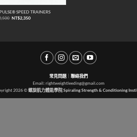
PULSE® SPEED TRAINERS
原
目
2,500
NT$
2,350
始
前
價
價
格：
格：
NT$2,500。
NT$2,350。
常見問題
｜
聯絡我們
Email: rightweightleeding@gmail.com
yright 2026 ©
螺旋肌力體能學院 Spiraling Strength & Conditioning Insti