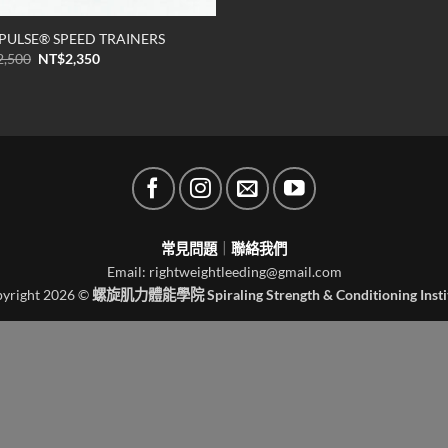
PULSE® SPEED TRAINERS
原
目
2,500
NT$
2,350
始
前
價
價
格：
格：
NT$2,500。
NT$2,350。
常見問題
｜
聯絡我們
Email: rightweightleeding@gmail.com
yright 2026 ©
螺旋肌力體能學院 Spiraling Strength & Conditioning Insti