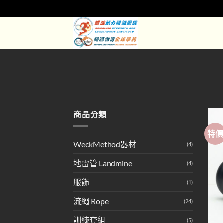
Skip
to
content
商品分類
特
WeckMethod器材
(4)
地雷管 Landmine
(4)
服飾
(1)
流繩 Rope
(24)
訓練套組
(5)