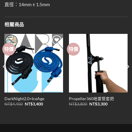
直徑：14mm ± 1.5mm
相關商品
特價
特價
Add to
Add to
wishlist
wishlist
DarkNight2.0+IceAge
Propeller360地雷管套把
原
目
原
目
NT$
4,450
NT$
3,400
NT$
3,800
NT$
3,300
始
前
始
前
價
價
價
價
格：
格：
格：
格：
NT$4,450。
NT$3,400。
NT$3,800。
NT$3,300。
。