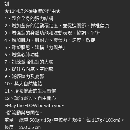
訓
★12個您必須繩流的理由★
1、整合全身的張力結構
2、增加全身的活動穩定度，並促進關節、脊椎健康
3、增強您的身體功能和運動表現、協調、平衡
4、增加肌力、肌耐力、爆發力、速度、敏捷
5、雕塑體態、建構「力與美」
6、增進心肺功能
7、訓練並強化您的大腦
8、提升方向感、空間感
9、減輕壓力及憂鬱
10、與大自然連結
11、培養健康的生活習慣
12、玩得盡興、自由開心
~May the FLOW be with you~
~願流動與您同在~
重量： 總重 500g ± 15g (單位參考規格：每 117g / 100cm)。
長度： 260 ± 5 cm