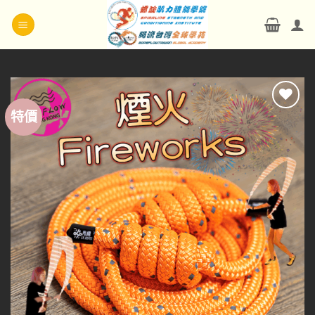
Skip
to
content
特價
Add to
wishlist