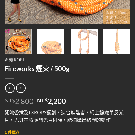
流繩 ROPE
Fireworks 煙火 / 500g
原
目
2,800
2,200
NT$
NT$
始
前
繩流香港及LXROPS獨創，適合進階者，繩上編織單反光
價
價
片，尤其在夜晚開光直射時，能拍攝出絢麗的動作
格：
格：
NT$2,800。
NT$2,200。
1 件庫存