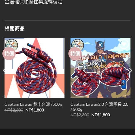
金屬確保順暢性與旋轉穩定
相關商品
特價
特價
Add to
Add to
wishlist
wishlist
CaptainTaiwan2.0 台灣隊長 2.0
CaptainTaiwan 雙十台灣 /500g
/ 500g
原
目
NT$
2,300
NT$
1,800
始
前
原
目
NT$
2,300
NT$
1,800
價
價
始
前
格：
格：
價
價
。
NT$2,300。
NT$1,800。
格：
格：
NT$2,300。
NT$1,800。