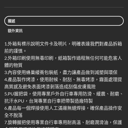
描述
額外資訊
1.外箱有標示說明文件卡及明片，明確表達我們對產品拆箱
前的謹慎。
2.外箱印刷使用無毒印刷，紙箱製作過程無任何可能危害人
體的物質
3.內容使用蜂巢緩衝包裝紙，盡力讓產品做到減塑與環保
4.產品製作烤漆，使用耐候、耐刮、無毒烤漆，霧面處理提
高質感及避免表面烤漆剝落造成刮傷皮膚風險
5.PU握把袋，使用專業戶外自行車專用防滑、緩震、耐磨、
抗汗水PU，台灣專業自行車把帶製造廠特製
6.產品每一個焊接使用人工滿邊無縫焊接，確保產品操作安
全不脫落
7.旋轉握把使用專業自行車專用耐高溫、耐磨潤滑油，保護