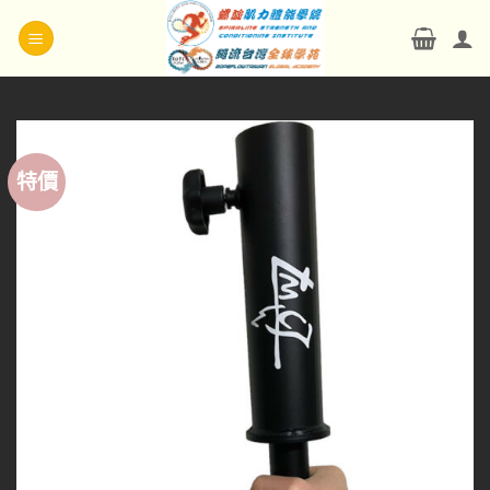
Skip
to
content
特價
Add to
wishlist