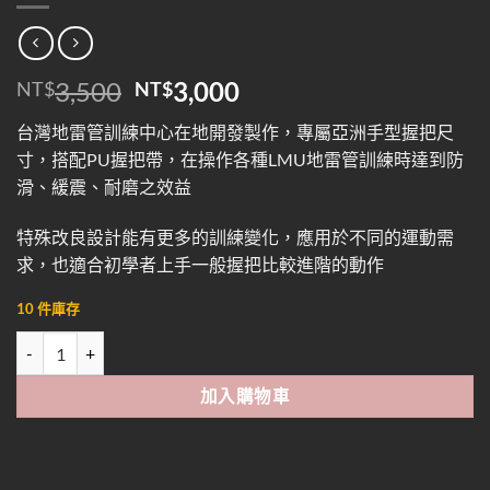
原
目
3,500
3,000
NT$
NT$
始
前
台灣地雷管訓練中心在地開發製作，專屬亞洲手型握把尺
價
價
寸，搭配PU握把帶，在操作各種LMU地雷管訓練時達到防
格：
格：
滑、緩震、耐磨之效益
NT$3,500。
NT$3,000。
特殊改良設計能有更多的訓練變化，應用於不同的運動需
求，也適合初學者上手一般握把比較進階的動作
10 件庫存
Rotation360地雷管套把 數量
加入購物車