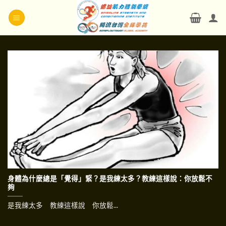
Skip
to
content
身體為什麼總是「覺得」緊？是我練太多？教練這樣說：你放鬆不
夠
是我練太多 教練這樣說 你放鬆...