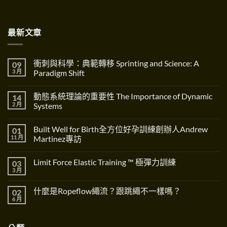
最新文章
衝刺與科學：典範轉移 Sprinting and Science: A
09
3 月
Paradigm Shift
在
尚
〈衝
無
動態系統理論的重要性 The Importance of Dynamic
14
刺
留
與
言
2 月
Systems
科
學：
在
尚
典
〈動
無
Built Well for Birth全方位好孕訓練創辦人Andrew
01
範
態
留
轉
系
言
11 月
Martinez專訪
移
統
Sprinting
理
在
尚
and
論
〈Built
無
Limit Force Elastic Training ™ 極彈力訓練
03
Science:
的
Well
留
A
重
for
言
3 月
在
尚
Paradigm
要
Birth
〈Limit
無
Shift〉
性
全
Force
留
中
The
方
什麼是Ropeflow繩流？跟跳繩不一樣嗎？
02
Elastic
言
Importance
位
Training
6 月
在
of
好
尚
™
〈什
Dynamic
孕
無
極
麼
Systems〉
訓
留
彈
是
中
練
言
力