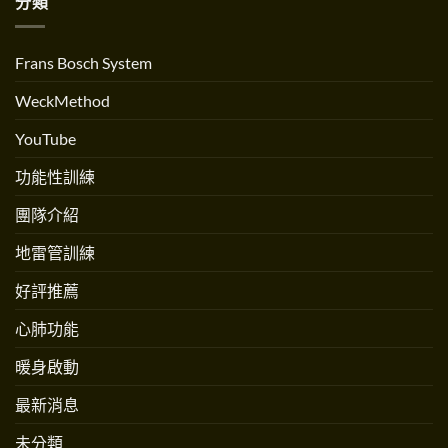
分類
Ropeflow
創
訓
繩
辦
練〉
流？
人
中
跟
Andrew
跳
Martinez
Frans Bosch System
繩
專
不
訪〉
一
中
WeckMethod
樣
嗎？〉
中
YouTube
功能性訓練
團隊介紹
地雷管訓練
好評推薦
心肺功能
暖身啟動
最新消息
未分類