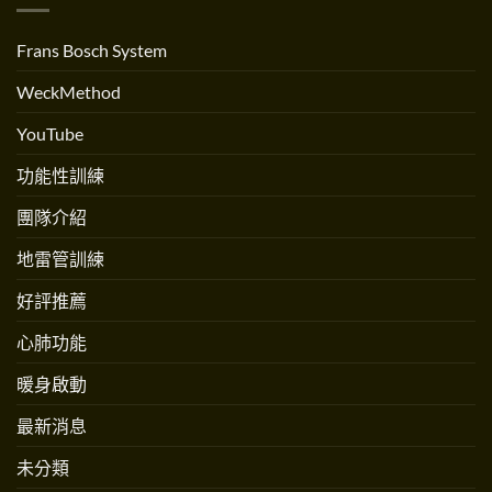
練〉
流？
人
中
跟
Andrew
跳
Martinez
Frans Bosch System
繩
專
不
訪〉
一
中
WeckMethod
樣
嗎？〉
中
YouTube
功能性訓練
團隊介紹
地雷管訓練
好評推薦
心肺功能
暖身啟動
最新消息
未分類