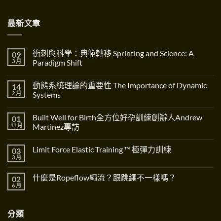
最新文章
衝刺與科學：典範轉移 Sprinting and Science: A
09
3 月
Paradigm Shift
在
尚
〈衝
無
動態系統理論的重要性 The Importance of Dynamic
14
刺
留
與
言
2 月
Systems
科
學：
在
尚
典
〈動
無
Built Well for Birth全方位好孕訓練創辦人Andrew
01
範
態
留
轉
系
言
11 月
Martinez專訪
移
統
Sprinting
理
在
尚
and
論
〈Built
無
Limit Force Elastic Training ™ 極彈力訓練
03
Science:
的
Well
留
A
重
for
言
3 月
在
尚
Paradigm
要
Birth
〈Limit
無
Shift〉
性
全
Force
留
中
The
方
什麼是Ropeflow繩流？跟跳繩不一樣嗎？
02
Elastic
言
Importance
位
Training
6 月
在
of
好
尚
™
〈什
Dynamic
孕
無
極
麼
Systems〉
訓
留
彈
是
中
練
言
力
分類
Ropeflow
創
訓
繩
辦