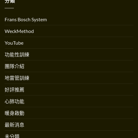
分類
Ropeflow
創
訓
繩
辦
練〉
流？
人
中
跟
Andrew
跳
Martinez
Frans Bosch System
繩
專
不
訪〉
一
中
WeckMethod
樣
嗎？〉
中
YouTube
功能性訓練
團隊介紹
地雷管訓練
好評推薦
心肺功能
暖身啟動
最新消息
未分類