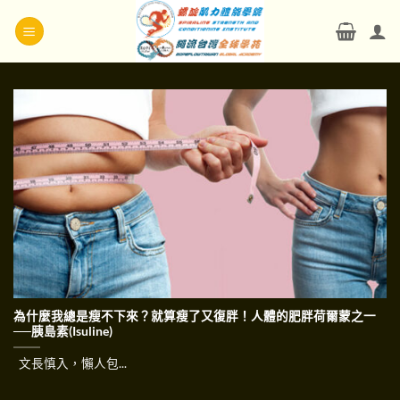
Skip
to
content
為什麼我總是瘦不下來？就算瘦了又復胖！人體的肥胖荷爾蒙之一
──胰島素(Isuline)
文長慎入，懶人包...