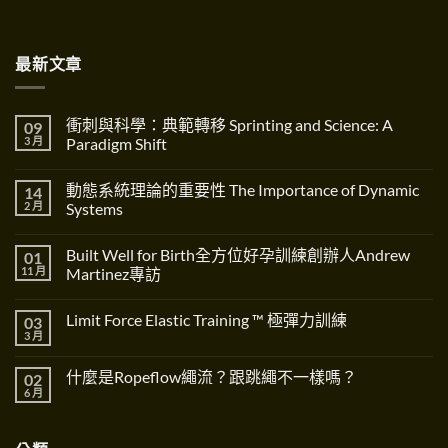
最新文章
衝刺與科學：典範轉移 Sprinting and Science: A
09
3 月
Paradigm Shift
在
尚
〈衝
無
動態系統理論的重要性 The Importance of Dynamic
14
刺
留
與
言
2 月
Systems
科
學：
在
尚
典
〈動
無
Built Well for Birth全方位好孕訓練創辦人Andrew
01
範
態
留
轉
系
言
11 月
Martinez專訪
移
統
Sprinting
理
在
尚
and
論
〈Built
無
Limit Force Elastic Training ™ 極彈力訓練
03
Science:
的
Well
留
A
重
for
言
3 月
在
尚
Paradigm
要
Birth
〈Limit
無
Shift〉
性
全
Force
留
中
The
方
什麼是Ropeflow繩流？跟跳繩不一樣嗎？
02
Elastic
言
Importance
位
Training
6 月
在
of
好
尚
™
〈什
Dynamic
孕
無
極
麼
Systems〉
訓
留
彈
是
中
練
言
力