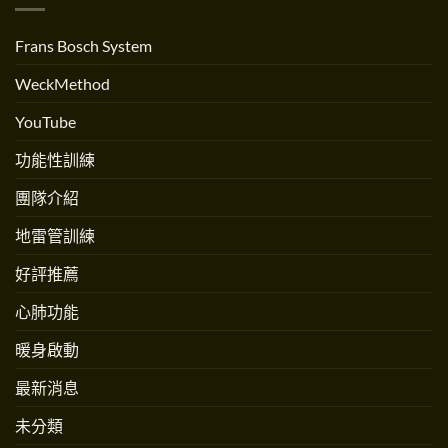
練〉
流？
人
中
跟
Andrew
跳
Martinez
Frans Bosch System
繩
專
不
訪〉
一
中
WeckMethod
樣
嗎？〉
中
YouTube
功能性訓練
團隊介紹
地雷管訓練
好評推薦
心肺功能
暖身啟動
最新消息
未分類