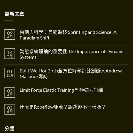
最新文章
衝刺與科學：典範轉移 Sprinting and Science: A
09
3 月
Paradigm Shift
在
尚
〈衝
無
動態系統理論的重要性 The Importance of Dynamic
14
刺
留
與
言
2 月
Systems
科
學：
在
尚
典
〈動
無
Built Well for Birth全方位好孕訓練創辦人Andrew
01
範
態
留
轉
系
言
11 月
Martinez專訪
移
統
Sprinting
理
在
尚
and
論
〈Built
無
Limit Force Elastic Training ™ 極彈力訓練
03
Science:
的
Well
留
A
重
for
言
3 月
在
尚
Paradigm
要
Birth
〈Limit
無
Shift〉
性
全
Force
留
中
The
方
什麼是Ropeflow繩流？跟跳繩不一樣嗎？
02
Elastic
言
Importance
位
Training
6 月
在
of
好
尚
™
〈什
Dynamic
孕
無
極
麼
Systems〉
訓
留
彈
是
中
練
言
力
分類
Ropeflow
創
訓
繩
辦