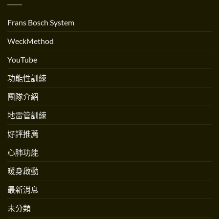
練〉
流？
人
中
跟
Andrew
跳
Martinez
Frans Bosch System
繩
專
不
訪〉
一
中
WeckMethod
樣
嗎？〉
中
YouTube
功能性訓練
團隊介紹
地雷管訓練
好評推薦
心肺功能
暖身啟動
最新消息
未分類