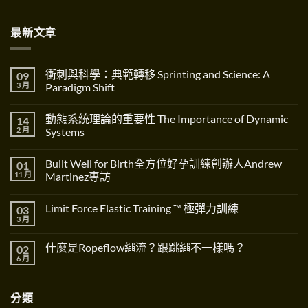
最新文章
衝刺與科學：典範轉移 Sprinting and Science: A
09
3 月
Paradigm Shift
在
尚
〈衝
無
動態系統理論的重要性 The Importance of Dynamic
14
刺
留
與
言
2 月
Systems
科
學：
在
尚
典
〈動
無
Built Well for Birth全方位好孕訓練創辦人Andrew
01
範
態
留
轉
系
言
11 月
Martinez專訪
移
統
Sprinting
理
在
尚
and
論
〈Built
無
Limit Force Elastic Training ™ 極彈力訓練
03
Science:
的
Well
留
A
重
for
言
3 月
在
尚
Paradigm
要
Birth
〈Limit
無
Shift〉
性
全
Force
留
中
The
方
什麼是Ropeflow繩流？跟跳繩不一樣嗎？
02
Elastic
言
Importance
位
Training
6 月
在
of
好
尚
™
〈什
Dynamic
孕
無
極
麼
Systems〉
訓
留
彈
是
中
練
言
力
分類
Ropeflow
創
訓
繩
辦