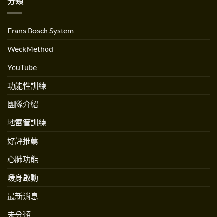
分類
Ropeflow
創
訓
繩
辦
練〉
流？
人
中
跟
Andrew
跳
Martinez
Frans Bosch System
繩
專
不
訪〉
一
中
WeckMethod
樣
嗎？〉
中
YouTube
功能性訓練
團隊介紹
地雷管訓練
好評推薦
心肺功能
暖身啟動
最新消息
未分類