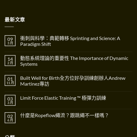
最新文章
衝刺與科學：典範轉移 Sprinting and Science: A
09
3 月
Paradigm Shift
在
尚
〈衝
無
動態系統理論的重要性 The Importance of Dynamic
14
刺
留
與
言
2 月
Systems
科
學：
在
尚
典
〈動
無
Built Well for Birth全方位好孕訓練創辦人Andrew
01
範
態
留
轉
系
言
11 月
Martinez專訪
移
統
Sprinting
理
在
尚
and
論
〈Built
無
Limit Force Elastic Training ™ 極彈力訓練
03
Science:
的
Well
留
A
重
for
言
3 月
在
尚
Paradigm
要
Birth
〈Limit
無
Shift〉
性
全
Force
留
中
The
方
什麼是Ropeflow繩流？跟跳繩不一樣嗎？
02
Elastic
言
Importance
位
Training
6 月
在
of
好
尚
™
〈什
Dynamic
孕
無
極
麼
Systems〉
訓
留
彈
是
中
練
言
力