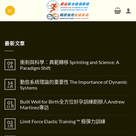
Skip
to
content
最新文章
衝刺與科學：典範轉移 Sprinting and Science: A
09
3 月
Paradigm Shift
在
尚
〈衝
無
動態系統理論的重要性 The Importance of Dynamic
14
刺
留
與
言
2 月
Systems
科
學：
在
尚
典
〈動
無
Built Well for Birth全方位好孕訓練創辦人Andrew
01
範
態
留
轉
系
言
11 月
Martinez專訪
移
統
Sprinting
理
在
尚
and
論
〈Built
無
Limit Force Elastic Training ™ 極彈力訓練
03
Science:
的
Well
留
A
重
for
言
3 月
在
尚
Paradigm
要
Birth
〈Limit
無
Shift〉
性
全
Force
留