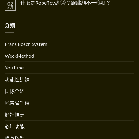
中
The
方
什麼是Ropeflow繩流？跟跳繩不一樣嗎？
02
Elastic
言
Importance
位
Training
6 月
在
of
好
尚
™
〈什
Dynamic
孕
無
極
麼
Systems〉
訓
留
彈
是
中
練
言
力
分類
Ropeflow
創
訓
繩
辦
練〉
流？
人
中
跟
Andrew
跳
Martinez
Frans Bosch System
繩
專
不
訪〉
一
中
WeckMethod
樣
嗎？〉
中
YouTube
功能性訓練
團隊介紹
地雷管訓練
好評推薦
心肺功能
暖身啟動