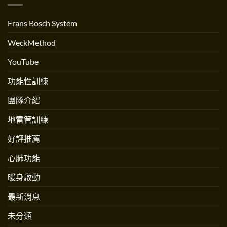
練〉
流？
人
中
跟
Andrew
跳
Martinez
Frans Bosch System
繩
專
不
訪〉
一
中
WeckMethod
樣
嗎？〉
中
YouTube
功能性訓練
團隊介紹
地雷管訓練
好評推薦
心肺功能
暖身啟動
最新消息
未分類