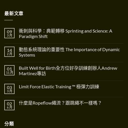
最新文章
衝刺與科學：典範轉移 Sprinting and Science: A
09
3 月
Paradigm Shift
在
尚
〈衝
無
動態系統理論的重要性 The Importance of Dynamic
14
刺
留
與
言
2 月
Systems
科
學：
在
尚
典
〈動
無
Built Well for Birth全方位好孕訓練創辦人Andrew
01
範
態
留
轉
系
言
11 月
Martinez專訪
移
統
Sprinting
理
在
尚
and
論
〈Built
無
Limit Force Elastic Training ™ 極彈力訓練
03
Science:
的
Well
留
A
重
for
言
3 月
在
尚
Paradigm
要
Birth
〈Limit
無
Shift〉
性
全
Force
留
中
The
方
什麼是Ropeflow繩流？跟跳繩不一樣嗎？
02
Elastic
言
Importance
位
Training
6 月
在
of
好
尚
™
〈什
Dynamic
孕
無
極
麼
Systems〉
訓
留
彈
是
中
練
言
力
分類
Ropeflow
創
訓
繩
辦