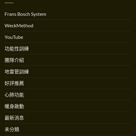
練〉
流？
人
中
跟
Andrew
跳
Martinez
Frans Bosch System
繩
專
不
訪〉
一
中
WeckMethod
樣
嗎？〉
中
YouTube
功能性訓練
團隊介紹
地雷管訓練
好評推薦
心肺功能
暖身啟動
最新消息
未分類