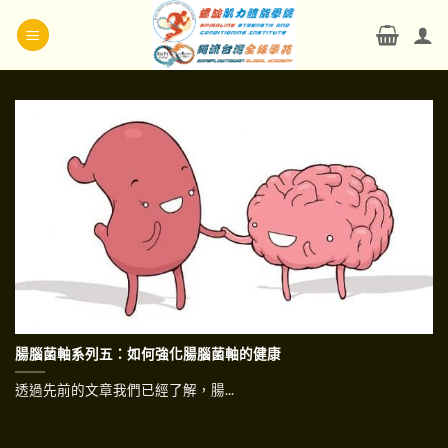
Skip
to
content
腸腦菌軸系列五：如何強化腸腦菌軸的健康
透過先前的文章我們已經了解，腸...