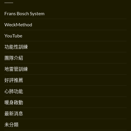
練〉
流？
人
中
跟
Andrew
跳
Martinez
Frans Bosch System
繩
專
不
訪〉
一
中
WeckMethod
樣
嗎？〉
中
YouTube
功能性訓練
團隊介紹
地雷管訓練
好評推薦
心肺功能
暖身啟動
最新消息
未分類