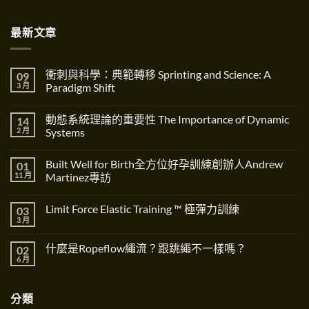
最新文章
衝刺與科學：典範轉移 Sprinting and Science: A
09
3 月
Paradigm Shift
在
尚
〈衝
無
動態系統理論的重要性 The Importance of Dynamic
14
刺
留
與
言
2 月
Systems
科
學：
在
尚
典
〈動
無
Built Well for Birth全方位好孕訓練創辦人Andrew
01
範
態
留
轉
系
言
11 月
Martinez專訪
移
統
Sprinting
理
在
尚
and
論
〈Built
無
Limit Force Elastic Training ™ 極彈力訓練
03
Science:
的
Well
留
A
重
for
言
3 月
在
尚
Paradigm
要
Birth
〈Limit
無
Shift〉
性
全
Force
留
中
The
方
什麼是Ropeflow繩流？跟跳繩不一樣嗎？
02
Elastic
言
Importance
位
Training
6 月
在
of
好
尚
™
〈什
Dynamic
孕
無
極
麼
Systems〉
訓
留
彈
是
中
練
言
力
分類
Ropeflow
創
訓
繩
辦