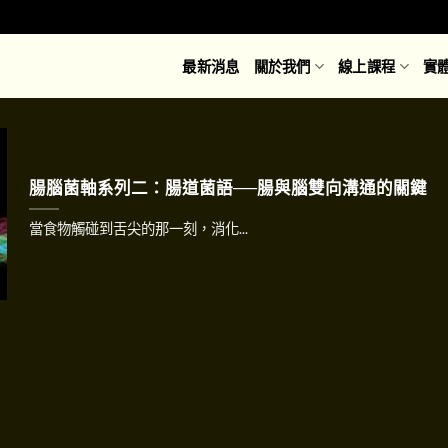
最新消息
關於我們
線上課程
實
腸腦菌軸系列二：腸道菌語──腸與腦雙向溝通的關鍵
當食物觸碰到舌尖的那一刻，消化...