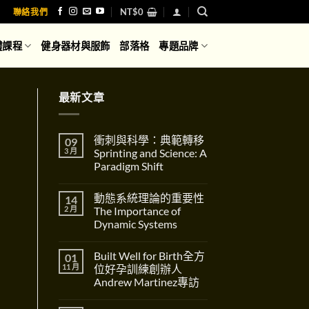
NT$
0
聯絡我們
體課程
健身器材與服飾
部落格
專題品牌
最新文章
衝刺與科學：典範轉移
09
3 月
Sprinting and Science: A
Paradigm Shift
在
尚
〈衝
無
動態系統理論的重要性
14
刺
留
與
言
2 月
The Importance of
科
Dynamic Systems
學：
典
在
尚
範
〈動
無
轉
Built Well for Birth全方
01
態
留
移
系
言
11 月
位好孕訓練創辦人
Sprinting
統
and
Andrew Martinez專訪
理
Science:
論
在
A
尚
的
〈Built
Paradigm
無