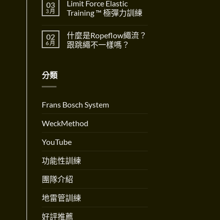
重
Limit Force Elastic
03
Well
Shift〉
留
要
for
中
言
3 月
Training ™ 極彈力訓練
性
Birth
The
全
在
尚
Importance
方
〈Limit
無
of
什麼是Ropeflow繩流？
02
位
Force
留
Dynamic
好
Elastic
言
6 月
跟跳繩不一樣嗎？
Systems〉
孕
Training
中
訓
™
在
尚
練
極
〈什
無
創
彈
麼
留
分類
辦
力
是
言
人
訓
Ropeflow
Andrew
練〉
繩
Martinez
中
流？
專
跟
Frans Bosch System
訪〉
跳
中
繩
不
WeckMethod
一
樣
嗎？〉
YouTube
中
功能性訓練
團隊介紹
地雷管訓練
好評推薦