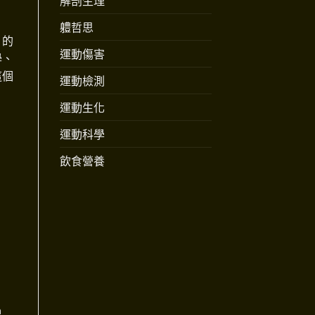
解剖生理
軆哲思
」的
運動傷害
學、
這個
運動檢測
運動生化
運動科學
飲食營養
n