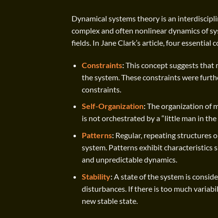
Dynamical systems theory is an interdiscip
complex and often nonlinear dynamics of sys
fields. In Jane Clark’s article, four essentia
Constraints
:
This concept suggests that 
the system. These constraints were furthe
constraints.
Self-Organization
:
The organization of 
is not orchestrated by a “little man in t
Patterns
:
Regular, repeating structures o
system. Patterns exhibit characteristics
and unpredictable dynamics.
Stability
:
A state of the system is consider
disturbances. If there is too much variab
new stable state.