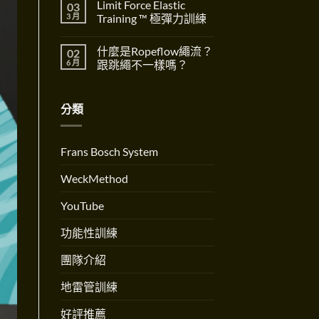
重
Limit Force Elastic
03
Well
Shift〉
留
要
for
中
言
3 月
Training ™ 極彈力訓練
性
Birth
The
全
在
尚
Importance
方
〈Limit
無
of
什麼是Ropeflow繩流？
02
位
Force
留
Dynamic
好
Elastic
言
6 月
跟跳繩不一樣嗎？
Systems〉
孕
Training
中
訓
™
在
尚
練
極
〈什
無
創
彈
麼
留
分類
辦
力
是
言
人
訓
Ropeflow
Andrew
練〉
繩
Martinez
中
流？
專
跟
Frans Bosch System
訪〉
跳
中
繩
不
WeckMethod
一
樣
嗎？〉
YouTube
中
功能性訓練
團隊介紹
地雷管訓練
好評推薦