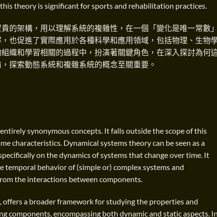
his theory is significant for sports and rehabilitation practices.
寶貴的架構，用以理解系統的複雜性，在一個「變化是唯一常數
解，也促進了實際應用於各種科學和應用領域，包括物理、生物
的組織和學習相關的過程中，扮演著關鍵角色，在深入探討為何
前，探索動態系統和複雜系統的概念至關重要。
entirely synonymous concepts. It falls outside the scope of this
e some characteristics. Dynamical systems theory can be seen as a
pecifically on the dynamics of systems that change over time. It
he temporal behavior of (simple or) complex systems and
from the interactions between components.
 offers a broader framework for studying the properties and
ting components, encompassing both dynamic and static aspects. I