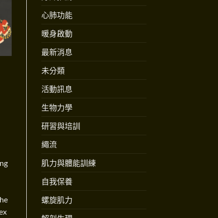
心肺功能
暖身啟動
最新消息
未分類
活動訊息
生物力學
研習與培訓
繩流
肌力與體能訓練
ing
自我保養
the
螺旋肌力
ex