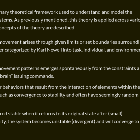
linary theoretical framework used to understand and model the
tems. As previously mentioned, this theory is applied across vari
l concepts of the theory are described:
movement arises through given limits or set boundaries surround
r categorized by Karl Newell into task, individual, and environme
movement patterns emerges spontaneously from the constraints 
he brain” issuing commands.
r behaviors that result from the interaction of elements within the
 such as convergence to stability and often have seemingly random
ed stable when it returns to its original state after (small)
ility, the system becomes unstable (divergent) and will converge to