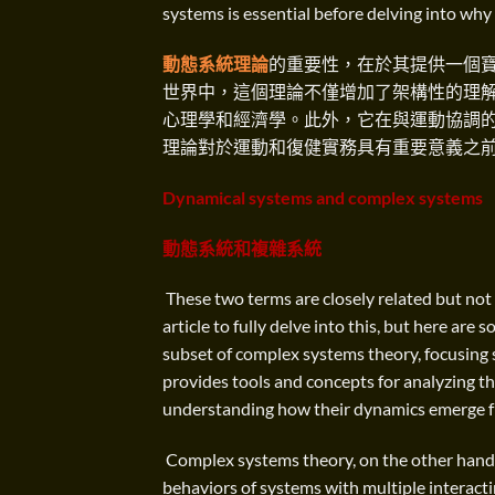
systems is essential before delving into why t
動態系統理論
的重要性，在於其提供一個
世界中，這個理論不僅增加了架構性的理
心理學和經濟學。此外，它在與運動協調
理論對於運動和復健實務具有重要意義之
Dynamical systems and complex systems
動態系統和複雜系統
These two terms are closely related but not 
article to fully delve into this, but here ar
subset of complex systems theory, focusing s
provides tools and concepts for analyzing t
understanding how their dynamics emerge 
Complex systems theory, on the other hand,
behaviors of systems with multiple interac