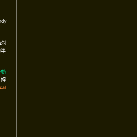
body
些特
簡單
蓋動
了解
al