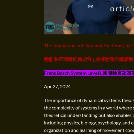
The Importance of Dynamic Systems | by
動態系統理論的重要性 | 授權翻譯自螺旋肌
Frans Bosch System Level1 國際師資認證課
Apr 27, 2024
The importance of dynamical systems theory l
the complexity of systems in a world where 
theoretical understanding but also enables pr
including physics, biology, psychology, and e
organization and learning of movement coor