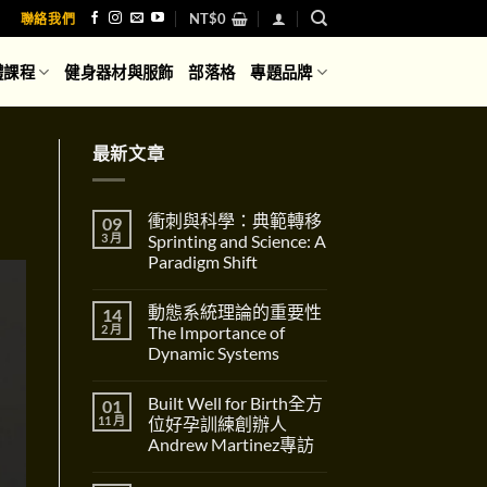
NT$
0
聯絡我們
體課程
健身器材與服飾
部落格
專題品牌
最新文章
衝刺與科學：典範轉移
09
3 月
Sprinting and Science: A
Paradigm Shift
在
尚
〈衝
無
動態系統理論的重要性
14
刺
留
與
言
2 月
The Importance of
科
Dynamic Systems
學：
典
在
尚
範
〈動
無
轉
Built Well for Birth全方
01
態
留
移
系
言
11 月
位好孕訓練創辦人
Sprinting
統
and
Andrew Martinez專訪
理
Science:
論
在
A
尚
的
〈Built
Paradigm
無