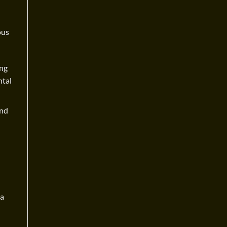
ous
ing
ntal
and
 a