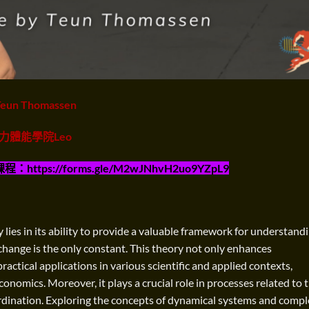
 Teun Thomassen
力體能學院Leo
程：https://forms.gle/M2wJNhvH2uo9YZpL9
ies in its ability to provide a valuable framework for understand
change is the only constant. This theory not only enhances
actical applications in various scientific and applied contexts,
conomics. Moreover, it plays a crucial role in processes related to 
dination. Exploring the concepts of dynamical systems and compl