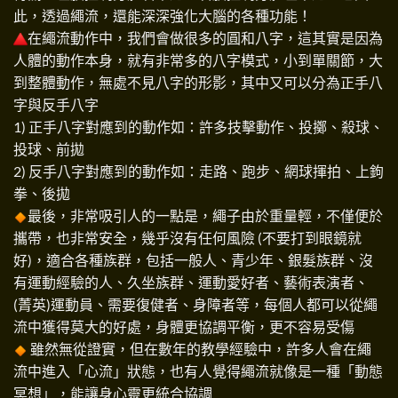
此，透過繩流，還能深深強化大腦的各種功能！
在繩流動作中，我們會做很多的圓和八字，這其實是因為
人體的動作本身，就有非常多的八字模式，小到單關節，大
到整體動作，無處不見八字的形影，其中又可以分為正手八
字與反手八字
1) 正手八字對應到的動作如：許多技擊動作、投擲、殺球、
投球、前拋
2) 反手八字對應到的動作如：走路、跑步、網球揮拍、上鉤
拳、後拋
最後，非常吸引人的一點是，繩子由於重量輕，不僅便於
攜帶，也非常安全，幾乎沒有任何風險 (不要打到眼鏡就
好)，適合各種族群，包括一般人、青少年、銀髮族群、沒
有運動經驗的人、久坐族群、運動愛好者、藝術表演者、
(菁英)運動員、需要復健者、身障者等，每個人都可以從繩
流中獲得莫大的好處，身體更協調平衡，更不容易受傷
雖然無從證實，但在數年的教學經驗中，許多人會在繩
流中進入「心流」狀態，也有人覺得繩流就像是一種「動態
冥想」，能讓身心靈更統合協調