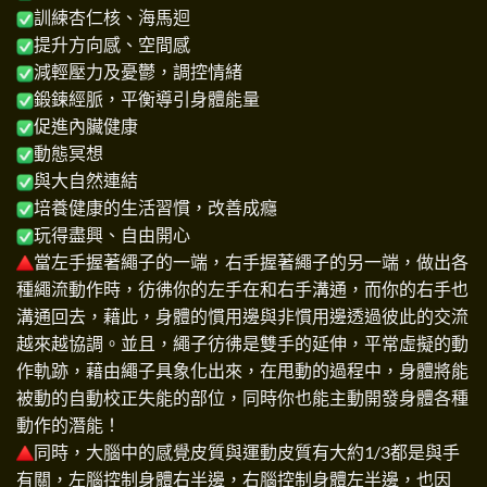
訓練杏仁核、海馬迴
提升方向感、空間感
減輕壓力及憂鬱，調控情緒
鍛鍊經脈，平衡導引身體能量
促進內臟健康
動態冥想
與大自然連結
培養健康的生活習慣，改善成癮
玩得盡興、自由開心
當左手握著繩子的一端，右手握著繩子的另一端，做出各
種繩流動作時，彷彿你的左手在和右手溝通，而你的右手也
溝通回去，藉此，身體的慣用邊與非慣用邊透過彼此的交流
越來越協調。並且，繩子彷彿是雙手的延伸，平常虛擬的動
作軌跡，藉由繩子具象化出來，在甩動的過程中，身體將能
被動的自動校正失能的部位，同時你也能主動開發身體各種
動作的潛能！
同時，大腦中的感覺皮質與運動皮質有大約1/3都是與手
有關，左腦控制身體右半邊，右腦控制身體左半邊，也因