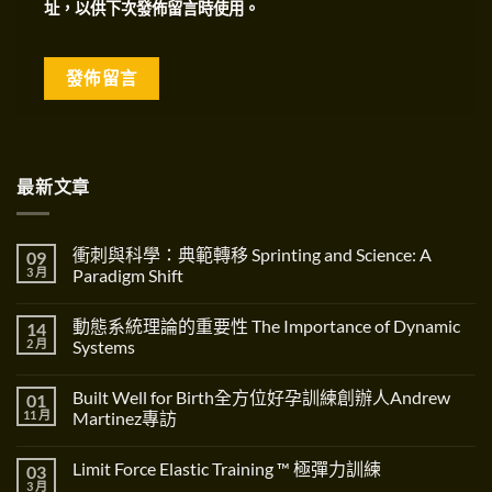
址，以供下次發佈留言時使用。
最新文章
衝刺與科學：典範轉移 Sprinting and Science: A
09
3 月
Paradigm Shift
在
尚
〈衝
無
動態系統理論的重要性 The Importance of Dynamic
14
刺
留
與
言
2 月
Systems
科
學：
在
尚
典
〈動
無
Built Well for Birth全方位好孕訓練創辦人Andrew
01
範
態
留
轉
系
言
11 月
Martinez專訪
移
統
Sprinting
理
在
尚
and
論
〈Built
無
Limit Force Elastic Training ™ 極彈力訓練
03
Science:
的
Well
留
A
重
for
言
3 月
在
尚