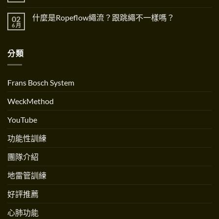
Paradigm
要
Birth
〈Limit
無
Shift〉
性
全
Force
留
中
The
方
什麼是Ropeflow繩流？跟跳繩不一樣嗎？
02
Elastic
言
Importance
位
Training
6 月
在
of
好
尚
™
〈什
Dynamic
孕
無
極
麼
Systems〉
訓
留
彈
是
中
練
言
力
分類
Ropeflow
創
訓
繩
辦
練〉
流？
人
中
跟
Andrew
跳
Martinez
Frans Bosch System
繩
專
不
訪〉
一
中
WeckMethod
樣
嗎？〉
中
YouTube
功能性訓練
團隊介紹
地雷管訓練
好評推薦
心肺功能