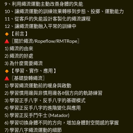
9、利用繩流運動主動改善身體的失能
10、讓繩流運動的訓練效果轉移到步態、投擲、運動能力
11、從客戶的失能設計客製化的繩流課程
12、讓繩流運動融入平常的訓練中
【 前言 】
〖關於繩流/Ropeflow/RMTRope〗
1) 繩流的由來
2) 繩流的好處
3) 為什麼需要繩流
【 學習、實作、應用 】
〖基礎旋轉繩流〗
1) 學習繩流運動前的暖身與啟動
2) 學習慣用邊與非慣用邊各8個方向的軌跡練習
3) 學習正手八字、反手八字的基礎模式
4) 學習正反手八字的進階變化與應用
5) 學習正反手鬥牛士 (Matador)
6) 學習切換身體不同的方向，增加身體對空間感的掌握
7) 學習八字繩流運動的細節