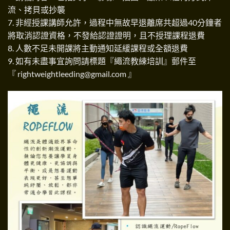
流、拷貝或抄襲
7. 非經授課講師允許，過程中無故早退離席共超過40分鐘者
將取消認證資格，不發給認證證明，且不授理課程退費
8. 人數不足未開課將主動通知延緩課程或全額退費
9. 如有未盡事宜詢問請標題『繩流教練培訓』郵件至
『
rightweightleeding@gmail.com
』