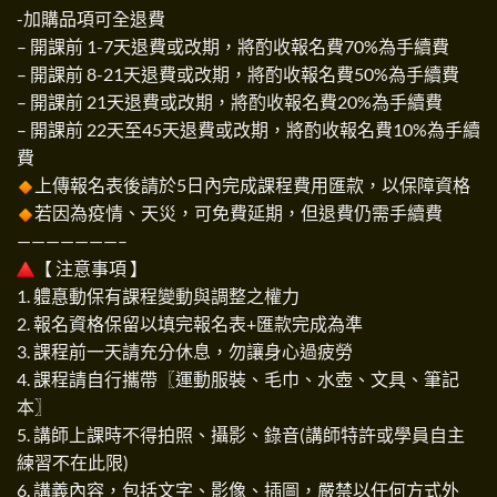
-加購品項可全退費
– 開課前 1-7天退費或改期，將酌收報名費70%為手續費
– 開課前 8-21天退費或改期，將酌收報名費50%為手續費
– 開課前 21天退費或改期，將酌收報名費20%為手續費
– 開課前 22天至45天退費或改期，將酌收報名費10%為手續
費
上傳報名表後請於5日內完成課程費用匯款，以保障資格
若因為疫情、天災，可免費延期，但退費仍需手續費
———————–
【 注意事項 】
1. 軆惪動保有課程變動與調整之權力
2. 報名資格保留以填完報名表+匯款完成為準
3. 課程前一天請充分休息，勿讓身心過疲勞
4. 課程請自行攜帶〖運動服裝、毛巾、水壺、文具、筆記
本〗
5. 講師上課時不得拍照、攝影、錄音(講師特許或學員自主
練習不在此限)
6. 講義內容，包括文字、影像、插圖，嚴禁以任何方式外