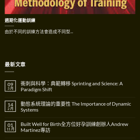
週期化運動訓練
由於不同的訓練方法會造成不同型...
最新文章
衝刺與科學：典範轉移 Sprinting and Science: A
09
3 月
Paradigm Shift
在
尚
〈衝
無
動態系統理論的重要性 The Importance of Dynamic
14
刺
留
與
言
2 月
Systems
科
學：
在
尚
典
〈動
無
Built Well for Birth全方位好孕訓練創辦人Andrew
01
範
態
留
轉
系
言
11 月
Martinez專訪
移
統
Sprinting
理
在
尚