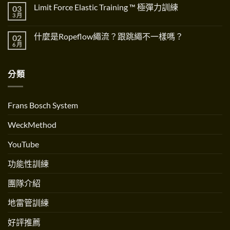
and
論
〈Built
無
Limit Force Elastic Training ™ 極彈力訓練
03
Science:
的
Well
留
A
重
for
言
3 月
在
尚
Paradigm
要
Birth
〈Limit
無
Shift〉
性
全
Force
留
中
The
方
什麼是Ropeflow繩流？跟跳繩不一樣嗎？
02
Elastic
言
Importance
位
Training
6 月
在
of
好
尚
™
〈什
Dynamic
孕
無
極
麼
Systems〉
訓
留
彈
是
中
練
言
力
分類
Ropeflow
創
訓
繩
辦
練〉
流？
人
中
跟
Andrew
跳
Martinez
Frans Bosch System
繩
專
不
訪〉
一
中
WeckMethod
樣
嗎？〉
中
YouTube
功能性訓練
團隊介紹
地雷管訓練
好評推薦