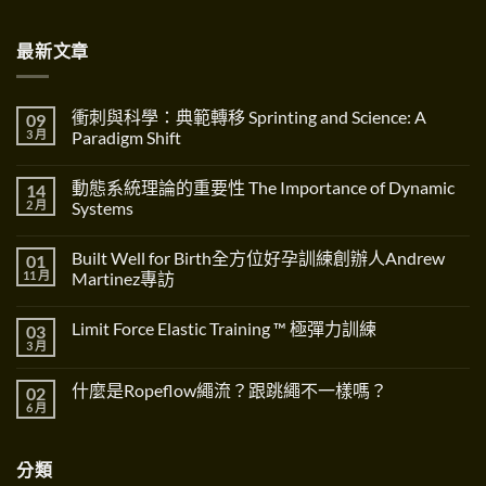
最新文章
衝刺與科學：典範轉移 Sprinting and Science: A
09
3 月
Paradigm Shift
在
尚
〈衝
無
動態系統理論的重要性 The Importance of Dynamic
14
刺
留
與
言
2 月
Systems
科
學：
在
尚
典
〈動
無
Built Well for Birth全方位好孕訓練創辦人Andrew
01
範
態
留
轉
系
言
11 月
Martinez專訪
移
統
Sprinting
理
在
尚
and
論
〈Built
無
Limit Force Elastic Training ™ 極彈力訓練
03
Science:
的
Well
留
A
重
for
言
3 月
在
尚
Paradigm
要
Birth
〈Limit
無
Shift〉
性
全
Force
留
中
The
方
什麼是Ropeflow繩流？跟跳繩不一樣嗎？
02
Elastic
言
Importance
位
Training
6 月
在
of
好
尚
™
〈什
Dynamic
孕
無
極
麼
Systems〉
訓
留
彈
是
中
練
言
力
分類
Ropeflow
創
訓
繩
辦