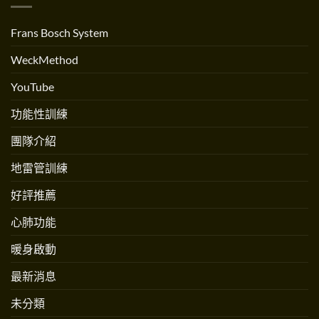
練〉
流？
人
中
跟
Andrew
跳
Martinez
Frans Bosch System
繩
專
不
訪〉
一
中
WeckMethod
樣
嗎？〉
中
YouTube
功能性訓練
團隊介紹
地雷管訓練
好評推薦
心肺功能
暖身啟動
最新消息
未分類