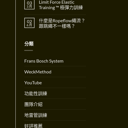
重
Limit Force Elastic
03
Well
Shift〉
留
要
for
中
言
3 月
Training ™ 極彈力訓練
性
Birth
The
全
在
尚
Importance
方
〈Limit
無
of
什麼是Ropeflow繩流？
02
位
Force
留
Dynamic
好
Elastic
言
6 月
跟跳繩不一樣嗎？
Systems〉
孕
Training
中
訓
™
在
尚
練
極
〈什
無
創
彈
麼
留
分類
辦
力
是
言
人
訓
Ropeflow
Andrew
練〉
繩
Martinez
中
流？
專
跟
Frans Bosch System
訪〉
跳
中
繩
不
WeckMethod
一
樣
嗎？〉
YouTube
中
功能性訓練
團隊介紹
地雷管訓練
好評推薦