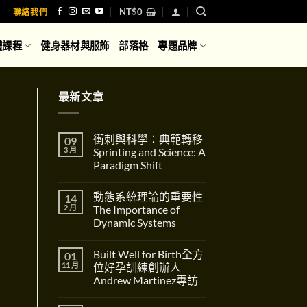
NT$
0
聯絡我們
體課程
健身器材與服飾
部落格
專題品牌
最新文章
衝刺與科學：典範轉移
09
3 月
Sprinting and Science: A
Paradigm Shift
在
尚
〈衝
無
動態系統理論的重要性
14
刺
留
與
言
2 月
The Importance of
科
Dynamic Systems
學：
典
在
尚
範
〈動
無
轉
Built Well for Birth全方
01
態
留
移
系
言
11 月
位好孕訓練創辦人
Sprinting
統
and
Andrew Martinez專訪
理
Science:
論
在
A
尚
的
〈Built
Paradigm
無