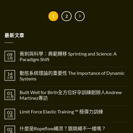
1
2
最新文章
衝刺與科學：典範轉移 Sprinting and Science: A
09
3 月
Paradigm Shift
在
尚
〈衝
無
動態系統理論的重要性 The Importance of Dynamic
14
刺
留
與
言
2 月
Systems
科
學：
在
尚
典
〈動
無
Built Well for Birth全方位好孕訓練創辦人Andrew
01
範
態
留
轉
系
言
11 月
Martinez專訪
移
統
Sprinting
理
在
尚
and
論
〈Built
無
Limit Force Elastic Training ™ 極彈力訓練
03
Science:
的
Well
留
A
重
for
言
3 月
在
尚
Paradigm
要
Birth
〈Limit
無
Shift〉
性
全
Force
留
中
The
方
什麼是Ropeflow繩流？跟跳繩不一樣嗎？
02
Elastic
言
Importance
位
Training