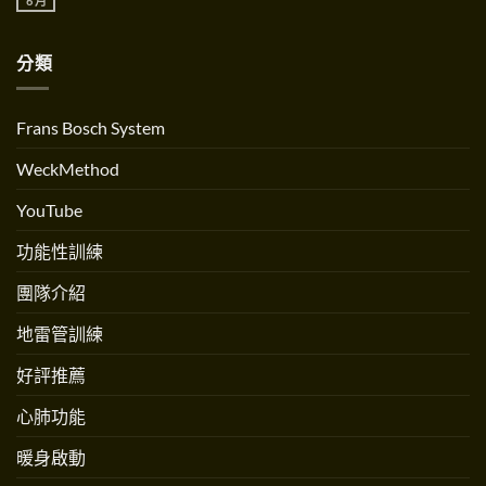
6 月
在
of
好
尚
™
〈什
Dynamic
孕
無
極
麼
Systems〉
訓
留
彈
是
中
練
言
力
分類
Ropeflow
創
訓
繩
辦
練〉
流？
人
中
跟
Andrew
跳
Martinez
Frans Bosch System
繩
專
不
訪〉
一
中
WeckMethod
樣
嗎？〉
中
YouTube
功能性訓練
團隊介紹
地雷管訓練
好評推薦
心肺功能
暖身啟動